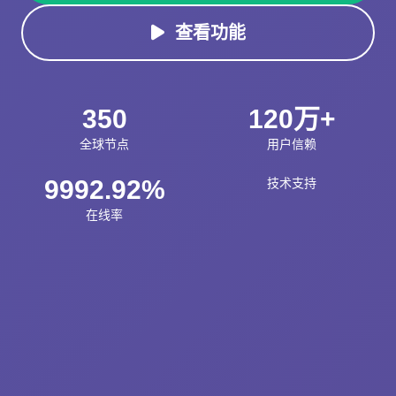
查看功能
350
120万+
全球节点
用户信赖
9992.92%
技术支持
在线率