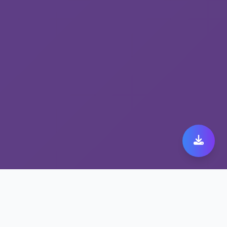
无限流量加速器助力您的